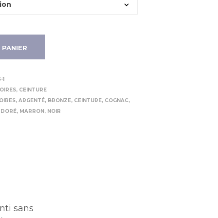
 PANIER
-1
OIRES
,
CEINTURE
OIRES
,
ARGENTÉ
,
BRONZE
,
CEINTURE
,
COGNAC
,
,
DORÉ
,
MARRON
,
NOIR
nti sans