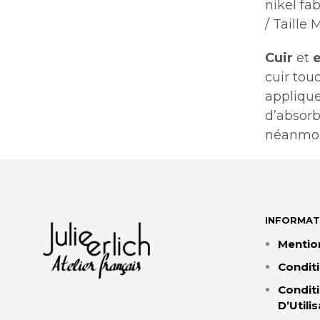
nikel fa
/ Taille
Cuir
et
e
cuir tou
applique
d’absorb
néanmoin
INFORMAT
Mentio
Condit
Condit
D’Utili