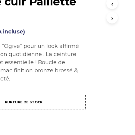
cuir Paillette
T
R
E
P
A
 incluse)
N
I
E
 “Ogive” pour un look affirmé
R
tion quotidienne . La ceinture
E
t essentielle ! Boucle de
S
T
amac finition bronze brossé &
V
eté.
I
D
E
.
RUPTURE DE STOCK