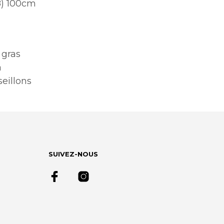
8) 100cm
 gras
a
eillons
SUIVEZ-NOUS