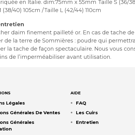
briquée en Italie. dim:75mm x 55mm Taille S (36/3
 M (38/40) 105cm /Taille L (42/44) 110cm
ntretien
cher daim finement pailleté or. En cas de tache de
r de la terre de Sommières : poudre qui permettr
er la tache de façon spectaculaire. Nous vous cons
s de l’imperméabiliser avant utilisation.
IONS
AIDE
ns Légales
FAQ
ions Générales De Ventes
Les Cuirs
ions Générales
Entretien
sation