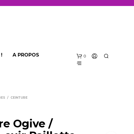
!
A PROPOS
0
RES
/
CEINTURE
re Ogive /
V
O