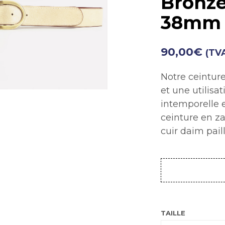
Bronze 
38mm
90,00
€
(TVA
Notre ceinture
et une utilisa
intemporelle e
ceinture en z
cuir daim paill
TAILLE