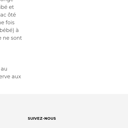
ibé et
sac ôté
e fois
 bébé) à
e ne sont
 au
serve aux
SUIVEZ-NOUS