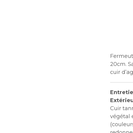
Fermeutu
20cm. Sa
cuir d’a
Entretie
Extérieu
Cuir tan
végétal 
(couleur
redonner