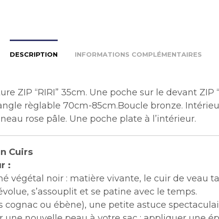
DESCRIPTION
INFORMATIONS COMPLÉMENTAIRES
re ZIP “RIRI” 35cm. Une poche sur le devant ZIP “
ngle règlable 70cm-85cm.Boucle bronze. Intérieu
gneau rose pâle. Une poche plate à l’intérieur.
n Cuirs
r :
né végétal noir : matière vivante, le cuir de veau 
évolue, s’assouplit et se patine avec le temps.
s cognac ou ébène), une petite astuce spectacula
 une nouvelle peau à votre sac : appliquer une 