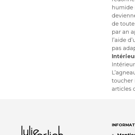
humide s
devienne
de toute
par an a
l’aide d
pas adap
Intérieur
Intérieu
L’agneau
toucher 
articles
INFORMAT
Mentio