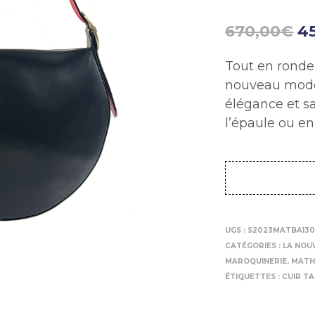
670,00
€
4
Tout en ronde
nouveau modèl
élégance et sa
l’épaule ou en
UGS :
S2023MATBA130
CATÉGORIES :
LA NOU
MAROQUINERIE
,
MATH
ÉTIQUETTES :
CUIR T