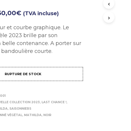
T
R
50,00
€
(TVA incluse)
E
P
ur et courbe graphique. Le
A
N
e 2023 brille par son
I
 belle contenance. A porter sur
E
R
 bandoulière courte.
E
S
T
V
RUPTURE DE STOCK
I
D
E
.
001
VELLE COLLECTION 2023
,
LAST CHANCE !
,
ILDA
,
SAISONNIERS
ANNÉ VÉGÉTAL
,
MATHILDA
,
NOIR