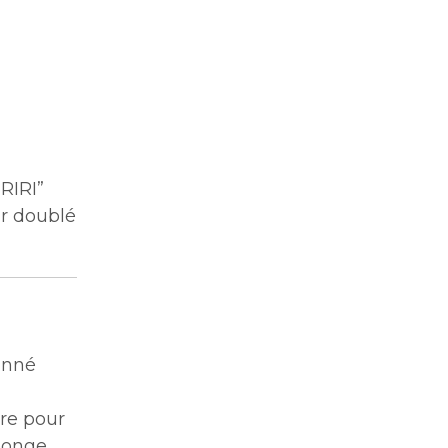
RIRI”
r doublé
tanné
ire pour
éponge