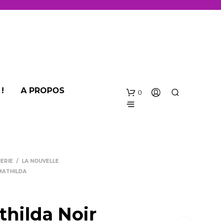
!
A PROPOS
0
ERIE
/
LA NOUVELLE
MATHILDA
thilda Noir
V
O