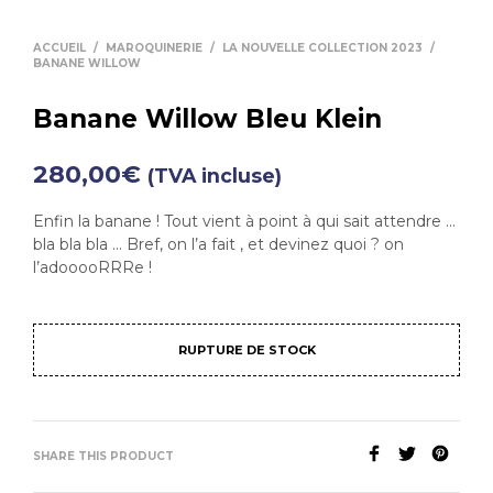
ACCUEIL
/
MAROQUINERIE
/
LA NOUVELLE COLLECTION 2023
/
BANANE WILLOW
Banane Willow Bleu Klein
280,00
€
(TVA incluse)
Enfin la banane ! Tout vient à point à qui sait attendre …
bla bla bla … Bref, on l’a fait , et devinez quoi ? on
l’adooooRRRe !
RUPTURE DE STOCK
SHARE THIS PRODUCT